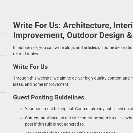
en en lavendel: de zomercombinatie van 2026
e meubels: hoe creëer je luchtigheid in je interieur
Write For Us: Architecture, Inte
nserverende tuinontwerpen: de toekomst van tuinieren
Improvement, Outdoor Design &
bes met aardetinten: de perfecte balans
In our service, you can write blogs and articles on home decorati
related topics.
ve muurbehang ideeën voor een kinderfeest dit seizoen
Write For Us
Through this website, we aim to deliver high-quality content and inf
ideas, and home improvement.
Guest Posting Guidelines
Your post must be original. Content already published on ot
Content published on our site cannot be submitted elsewher
post if this rule is not adhered to.