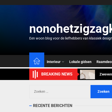
Skip
to
the
content
nonohetzigzag
Een woon blog voor de liefhebbers van klassiek desig
Creatie
Mintgro
Interieur
Lokale gidsen
Raamdeco
Zwevend
BREAKING NEWS
Waterco
Zoeken
Zomervi
naar:
Creatie
RECENTE BERICHTEN