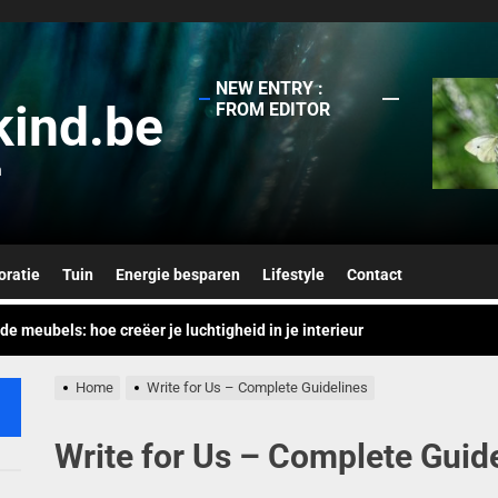
NEW ENTRY :
kind.be
FROM EDITOR
n
ve muurbehang ideeën voor een kinderfeest dit seizoen
en en lavendel: de zomercombinatie van 2026
ratie
Tuin
Energie besparen
Lifestyle
Contact
e meubels: hoe creëer je luchtigheid in je interieur
nserverende tuinontwerpen: de toekomst van tuinieren
Home
Write for Us – Complete Guidelines
bes met aardetinten: de perfecte balans
Write for Us – Complete Guid
ve muurbehang ideeën voor een kinderfeest dit seizoen