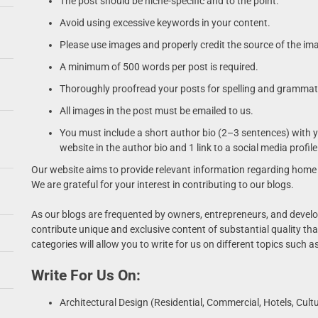
The post should be niche-specific and to the point.
Avoid using excessive keywords in your content.
Please use images and properly credit the source of the ima
A minimum of 500 words per post is required.
Thoroughly proofread your posts for spelling and grammati
All images in the post must be emailed to us.
You must include a short author bio (2–3 sentences) with y
website in the author bio and 1 link to a social media profi
Our website aims to provide relevant information regarding home 
We are grateful for your interest in contributing to our blogs.
As our blogs are frequented by owners, entrepreneurs, and develo
contribute unique and exclusive content of substantial quality tha
categories will allow you to write for us on different topics such
Write For Us On:
Architectural Design (Residential, Commercial, Hotels, Cultu