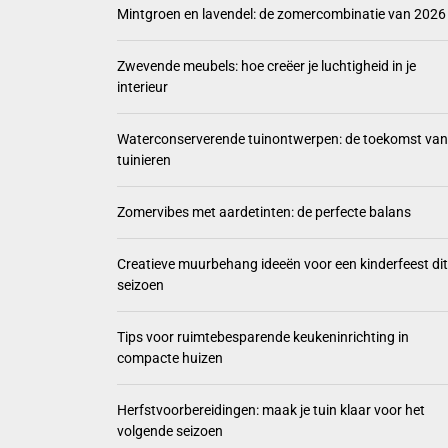
Mintgro
Mintgroen en lavendel: de zomercombinatie van 2026
Zwevend
Zwevende meubels: hoe creëer je luchtigheid in je
interieur
Waterco
Waterconserverende tuinontwerpen: de toekomst van
Zomervi
tuinieren
Creatie
Zomervibes met aardetinten: de perfecte balans
Creatieve muurbehang ideeën voor een kinderfeest dit
seizoen
Tips voor ruimtebesparende keukeninrichting in
compacte huizen
Herfstvoorbereidingen: maak je tuin klaar voor het
volgende seizoen