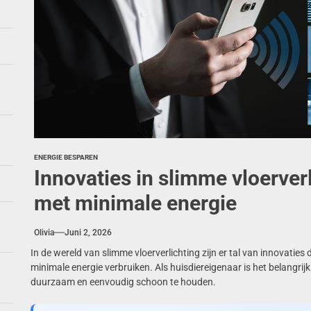
en en lavendel: de zomercombinatie van 2026
e meubels: hoe creëer je luchtigheid in je interieur
nserverende tuinontwerpen: de toekomst van tuinieren
bes met aardetinten: de perfecte balans
ENERGIE BESPAREN
Innovaties in slimme vloerverl
met minimale energie
Olivia
Juni 2, 2026
In de wereld van slimme vloerverlichting zijn er tal van innovaties 
minimale energie verbruiken. Als huisdiereigenaar is het belangrijk
duurzaam en eenvoudig schoon te houden.