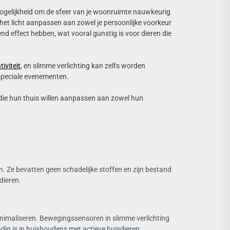
mogelijkheid om de sfeer van je woonruimte nauwkeurig
e het licht aanpassen aan zowel je persoonlijke voorkeur
nd effect hebben, wat vooral gunstig is voor dieren die
iviteit
, en slimme verlichting kan zelfs worden
 speciale evenementen.
s die hun thuis willen aanpassen aan zowel hun
en. Ze bevatten geen schadelijke stoffen en zijn bestand
dieren.
inimaliseren. Bewegingssensoren in slimme verlichting
ndig is in huishoudens met actieve huisdieren.