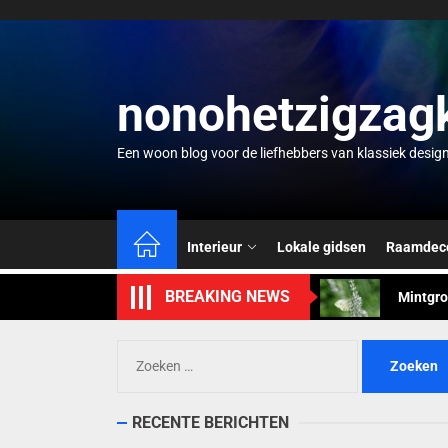
Skip
to
the
content
nonohetzigzag
Een woon blog voor de liefhebbers van klassiek desig
Zomervi
Tuinkam
Interieur
Lokale gidsen
Raamdeco
Mintgro
BREAKING NEWS
Zwevend
Waterco
Zoeken
naar:
Zomervi
RECENTE BERICHTEN
Tuinkam