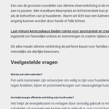
Een van de grootste voordelen van slimme vloerverlichting is de 
aan te passen. Met instelbare kleuropties en lichtintensiteit kun j
als de behoeften van je huisdieren. Warm wit licht kan een kalmere
angstig kunnen worden door harde of felle lichten.
Last-minute kerstcadeaus bieden ruimte voor spontaniteit en creat
ingesteld om feestelijke scènes en stemmingen te creëren tijdens
Dit alles maakt slimme verlichting de perfecte keuze voor familie
menselijke als dierlijke bewoners.
Veelgestelde vragen
Wat zijn pet-safe materialen?
Pet-safe materialen zijn ontworpen om veilig te zijn voor huisdier
tegen krabben, bijten en potentieel knagen van nieuwsgierige huis
Hoe helpt energie-efficiënte verlichting mijn huishouden?
Het helpt de energiekosten te verlagen door onnodig gebruik te m
schakelen uit wanneer een kamer niet in gebruik is, wat vooral ha