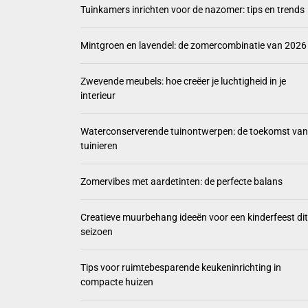
Tuinkamers inrichten voor de nazomer: tips en trends
Mintgro
Mintgroen en lavendel: de zomercombinatie van 2026
Zwevend
Zwevende meubels: hoe creëer je luchtigheid in je
Waterco
interieur
Zomervi
Waterconserverende tuinontwerpen: de toekomst van
tuinieren
Zomervibes met aardetinten: de perfecte balans
Creatieve muurbehang ideeën voor een kinderfeest dit
seizoen
Tips voor ruimtebesparende keukeninrichting in
compacte huizen