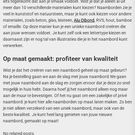
iets tegenkomt dat aan je smaak voldoet. Wist je dat je alleen al uit
meer dan 10 verschillende materialen kunt kiezen? Naamborden zie je
veel in kunststof en natuursteen, maar je kunt ook kiezen voor andere
materialen, zoals beton, glas, leisteen,
Alu-Dibond
, RVS, hout, bamboe
of emaille. Op deze manier kun je een unieke naambord creëren die
aan jouw wensen voldoet. Je kunt zelf ook een lettertype kiezen en
daarnaast zijn er nog tal van illustraties die je in het naambord kunt
verwerken.
Op maat gemaakt: profiteer van kwaliteit
Wist je dat het creëren van een naambord geheel op maat gebeurt?
Na je bestelling gaan we aan de slag met jouw naambord.We gaan
met jouw naambord aan de slag en zorgen ervoor dat je deze zo snel
mogelijk in huis hebt. Daarna hoef jij het naambord alleen nog maar
aan de muur te bevestigen. Of het nu gaat om een zakelijke of privé
naambord: je kunt hier alle naamborden op maat laten maken. Zo ben
je niet alleen verzekerd van een uniek naambord, maar ook van de
beste kwaliteit. Je kunt heel lang genieten van jouw nieuwe
naambord, gemaakt op maat!
No related posts.