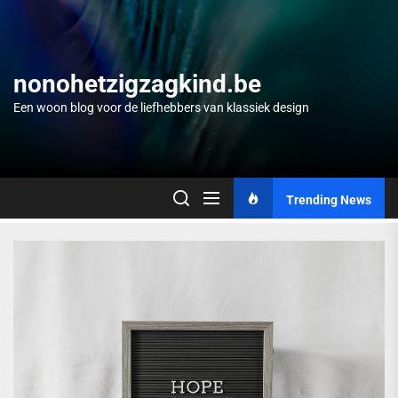
Skip
to
the
content
nonohetzigzagkind.be
Een woon blog voor de liefhebbers van klassiek design
Trending News