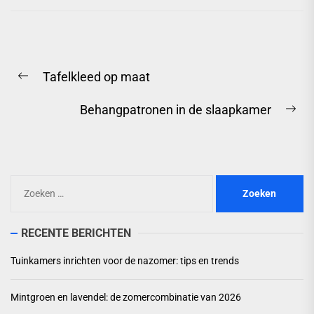
Berichtnavigatie
Tafelkleed op maat
Previous
post:
Behangpatronen in de slaapkamer
Ne
pos
Zoeken
naar:
RECENTE BERICHTEN
Tuinkamers inrichten voor de nazomer: tips en trends
Mintgroen en lavendel: de zomercombinatie van 2026