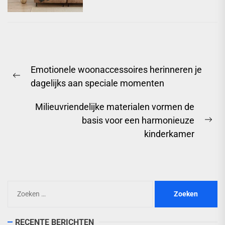
Berichtnavigatie
Emotionele woonaccessoires herinneren je
Previous
dagelijks aan speciale momenten
post:
Milieuvriendelijke materialen vormen de
basis voor een harmonieuze
Ne
kinderkamer
pos
Zoeken
naar:
RECENTE BERICHTEN