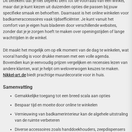
Dit betekent dat je niet beperkt bent tot de voorraad van één winkel,
maar dat je kunt kiezen uit duizenden opties die passen bij jouw
specifieke smaak en behoeften. Daarnaast is het online winkelen voor
badkameraccessoires vaak tijdsefficiënter. Je kunt vanuit het
comfort van je eigen huis bladeren door verschillende websites,
zonder dat je je zorgen hoeft te maken over openingstijden of lange
wachttijden in de winkel.
Dit maakt het mogelijk om op elk moment van de dag te winkelen, wat
vooral handig is voor drukke mensen met een volle agenda.
Bovendien kun je eenvoudig prijzen vergelijken en recensies lezen van
andere klanten, wat je helpt om weloverwogen keuzes te maken.
Nikkel-art.de
biedt prachtige muurdecoratie voor in huis.
Samenvatting
Gemakkelijke toegang tot een breed scala aan opties
Bespaar tijd en moeite door online te winkelen
Vernieuwing van badkamerinterieur kan de algehele uitstraling
van de ruimte verbeteren
Diverse accessoires zoals handdoekhouders, zeepdispensers