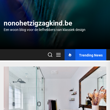
Skip
to
the
content
nonohetzigzagkind.be
Een woon blog voor de liefhebbers van klassiek design
Trending News