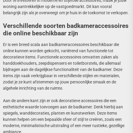
Door te investeren in moderne en stijlvolle accessoires, maak je jouw
woning aantrekkelijker op de vastgoedmarkt. Dit kan vooral
belangrijk zijn als je overweegt om je huis in de toekomst te verkopen.
Verschillende soorten badkameraccessoires
die online beschikbaar zijn
Er is een breed scala aan badkameraccessoires beschikbaar die
online kunnen worden gekocht, variërend van functionele tot
decoratieve items. Functionele accessoires omvatten zaken als
handdoekhouders, zeepdispensers en toiletborstels, die allemaal
bijdragen aan de dagelijkse functionaliteit van de badkamer. Deze
items zijn vaak verkrijgbaar in verschillende stijlen en materialen,
zodat je ze kunt afstemmen op jouw persoonlijke smaak en de
algehele inrichting van de ruimte.
Aan de andere kant zijn er ook decoratieve accessoires die een
esthetische waarde toevoegen aan de badkamer. Denk hierbij aan
spiegels, wanddecoraties, planten en kunstwerken. Deze items
kunnen helpen om een bepaalde sfeer of stijl te creëren, zoals een
moderne, minimalistische uitstraling of een meer rustieke, gezellige
ambiance.