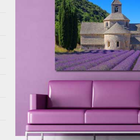
e meubels: hoe creëer je luchtigheid in je interieur
nserverende tuinontwerpen: de toekomst van tuinieren
bes met aardetinten: de perfecte balans
ve muurbehang ideeën voor een kinderfeest dit seizoen