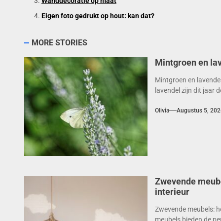
Wanddecoratie op maat
Eigen foto gedrukt op hout: kan dat?
MORE STORIES
Mintgroen en la
Mintgroen en lavende
lavendel zijn dit jaar
Olivia
Augustus 5, 202
Zwevende meubels
interieur
Zwevende meubels: hoe
meubels bieden de perf