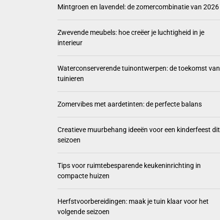
Mintgroen en lavendel: de zomercombinatie van 2026
Zwevend
Zwevende meubels: hoe creëer je luchtigheid in je
Waterco
interieur
Zomervi
Waterconserverende tuinontwerpen: de toekomst van
tuinieren
Creatie
Zomervibes met aardetinten: de perfecte balans
Creatieve muurbehang ideeën voor een kinderfeest dit
seizoen
Tips voor ruimtebesparende keukeninrichting in
compacte huizen
Herfstvoorbereidingen: maak je tuin klaar voor het
volgende seizoen