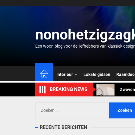
Skip
to
the
content
nonohetzigzag
Een woon blog voor de liefhebbers van klassiek desig
Creatie
Mintgro
Interieur
Lokale gidsen
Raamdeco
Zwevend
BREAKING NEWS
Waterco
Zomervi
Zoeken
naar:
Creatie
RECENTE BERICHTEN
Mintgro