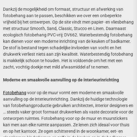
Dankzij de mogelijkheid om formaat, structuur en afwerking van
fotobehang aan te passen, beschikken we over een onbeperkte
vrijheid bij het ontwerpen. Op de site vindt men papier- en vliesbehang
met structuur Smooth, Sand, Classic, Stucco en Linen. Daarnaast
ecologisch fotobehang PVC-vrij: DV662. Waterbestendig fotobehang
kan dienen voor een moderne inrichting van de keuken of badkamer.
De stof is bestand tegen schadelijke invloeden van vocht en het
drukwerk verliest niets aan zijn kwaliteit. Waterbestendig fotobehang
is makkelijk schoon te houden. Het is voldoende om het met een
zacht, vochtig doekje met mild afwasmiddel af te nemen.
Moderne en smaakvolle aanvulling op de interieurinrichting
Fotobehang
voor op de muur vormt een moderne en smaakvolle
aanvulling op de interieurinrichting. Dankzij de huidige technologie
van fotobehangproductie gebruiken architecten, interior designers en
… steeds vaker groot formaat drukwerken als vaste decoratie voor de
ontworpen ruimtes. Fotobehang voor op de muur en muurstickers
kan men aan elke ruimte aanpassen. Ze lenen zich ideaal voor thuis
en op het kantoor. Ze ogen schitterend in de woonkamer, eet- en