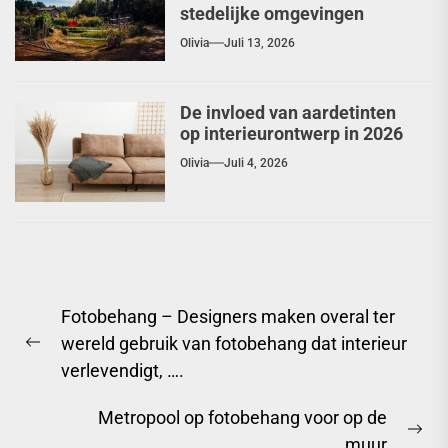
stedelijke omgevingen
Olivia
Juli 13, 2026
De invloed van aardetinten
op interieurontwerp in 2026
Olivia
Juli 4, 2026
Berichtnavigatie
Fotobehang – Designers maken overal ter
wereld gebruik van fotobehang dat interieur
Previous
verlevendigt, ….
post:
Metropool op fotobehang voor op de
Ne
muur