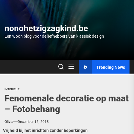
Skip
to
the
content
nonohetzigzagkind.be
Een woon blog voor de liefhebbers van klassiek design
Trending News
INTERIEUR
Fenomenale decoratie op maat
– Fotobehang
Olivia
December 15, 2013
Vrijheid bij het inrichten zonder beperkingen