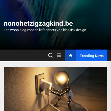
Skip
to
the
content
nonohetzigzagkind.be
Een woon blog voor de liefhebbers van klassiek design
Trending News