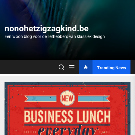
Skip
to
the
content
nonohetzigzagkind.be
Een woon blog voor de liefhebbers van klassiek design
Trending News