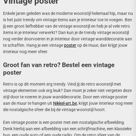
Vintage poster
Enkele jaren geleden was de moderne woonstijl helemaal hip, maar nu
is het juist trendy om vintage items aan je interieur toe te voegen. Ben
jij een groot liefhebber van de vintage woonstijl en heb je al vele retro
items in je interieur verwerkt? Dan kun je de trendy vintage woonstijl
nog verder doorvoeren in je interieur door vintage wanddecoratie aan
te schaffen. Hang je een vintage
poster
op de muur, dan krijgt jouw
interieur nog meer sfeer.
Groot fan van retro? Bestel een vintage
poster
Retro is op dit moment erg trendy. Vind jij de retro woonstijl met
vintage elementen ook erg leuk? Dan moet je zeker niet vergeten deze
stijl door te voeren in jouw wanddecoratie. Door een vintage poster
aan de muur te hangen uit
Nikkel-art.be
, krijgt jouw interieur nog meer
die nostalgische sfeer die bij de vintage woonstijl hoort.
Een vintage poster is een poster met een nostalgische afbeelding.
Denk hierbij aan een afbeelding van een schrijfmachine, een klassieke
bus, een oude auto of een oude radio. Om de retro sfeer van de