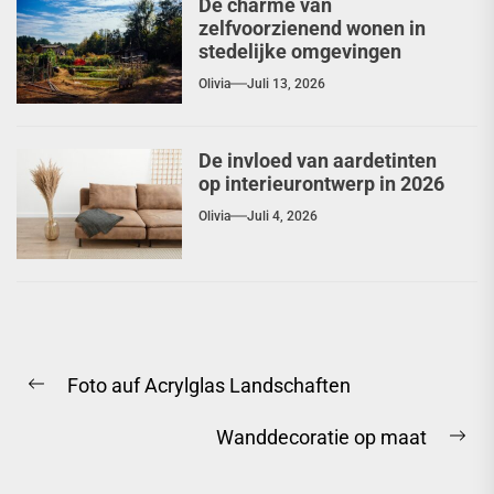
De charme van
zelfvoorzienend wonen in
stedelijke omgevingen
Olivia
Juli 13, 2026
De invloed van aardetinten
op interieurontwerp in 2026
Olivia
Juli 4, 2026
Berichtnavigatie
Foto auf Acrylglas Landschaften
Previous
post:
Wanddecoratie op maat
Ne
pos