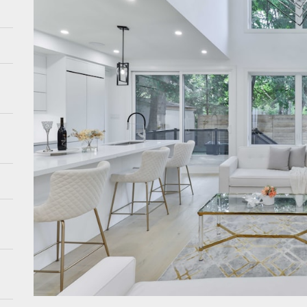
en en lavendel: de zomercombinatie van 2026
e meubels: hoe creëer je luchtigheid in je interieur
nserverende tuinontwerpen: de toekomst van tuinieren
bes met aardetinten: de perfecte balans