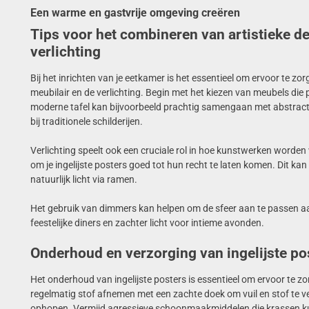
Een warme en gastvrije omgeving creëren
Tips voor het combineren van artistieke d
verlichting
Bij het inrichten van je eetkamer is het essentieel om ervoor te z
meubilair en de verlichting. Begin met het kiezen van meubels die p
moderne tafel kan bijvoorbeeld prachtig samengaan met abstracte p
bij traditionele schilderijen.
Verlichting speelt ook een cruciale rol in hoe kunstwerken worden
om je ingelijste posters goed tot hun recht te laten komen. Dit ka
natuurlijk licht via ramen.
Het gebruik van dimmers kan helpen om de sfeer aan te passen aan
feestelijke diners en zachter licht voor intieme avonden.
Onderhoud en verzorging van ingelijste po
Het onderhoud van ingelijste posters is essentieel om ervoor te zor
regelmatig stof afnemen met een zachte doek om vuil en stof te ve
ophopen. Vermijd agressieve schoonmaakmiddelen die krassen k