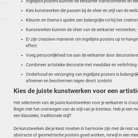
Ingelijste posters kunnen de eetkamer transformeren en een
Kies kunstwerken die passen bij de sfeer en stijl van de 
Kleuren en thema’s spelen een belangrijke rol bij het creër
Kunstwerken kunnen de sfeer van de eetkamer versterken, 
Er zijn creatieve manieren om ingelijste posters op te hang
effect
Voeg persoonlijkheid toe aan de eetkamer door decoratieve a
Combineer artistieke decoratie met meubilair en verlichtin
Onderhoud en verzorging van ingelijste posters is belangrij
afnemen en beschermen tegen direct zonlicht
Kies de juiste kunstwerken voor een artisti
Het selecteren van de juiste kunstwerken voor je eetkamer is crucia
Begin met het overwegen van de stijl van je interieur. Heb je een m
een klassieke, traditionele stijl?
De kunstwerken die je kiest moeten in harmonie zijn met de rest
abstracte of geometrische posters goed werken, terwijl in een mee