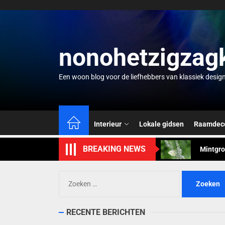
Skip
to
the
content
nonohetzigzag
Een woon blog voor de liefhebbers van klassiek desig
Zomervi
Tuinkam
Interieur
Lokale gidsen
Raamdeco
Mintgro
BREAKING NEWS
Zwevend
Waterco
Zoeken
naar:
Zomervi
RECENTE BERICHTEN
Tuinkam