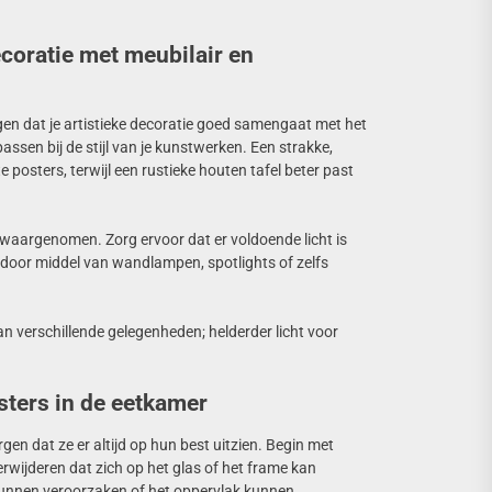
ecoratie met meubilair en
orgen dat je artistieke decoratie goed samengaat met het
assen bij de stijl van je kunstwerken. Een strakke,
osters, terwijl een rustieke houten tafel beter past
 waargenomen. Zorg ervoor dat er voldoende licht is
n door middel van wandlampen, spotlights of zelfs
 verschillende gelegenheden; helderder licht voor
sters in de eetkamer
gen dat ze er altijd op hun best uitzien. Begin met
rwijderen dat zich op het glas of het frame kan
unnen veroorzaken of het oppervlak kunnen