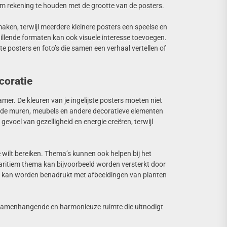
 om rekening te houden met de grootte van de posters.
ken, terwijl meerdere kleinere posters een speelse en
llende formaten kan ook visuele interesse toevoegen.
e posters en foto’s die samen een verhaal vertellen of
coratie
kamer. De kleuren van je ingelijste posters moeten niet
an de muren, meubels en andere decoratieve elementen
gevoel van gezelligheid en energie creëren, terwijl
je wilt bereiken. Thema’s kunnen ook helpen bij het
ritiem thema kan bijvoorbeeld worden versterkt door
ma kan worden benadrukt met afbeeldingen van planten
n samenhangende en harmonieuze ruimte die uitnodigt