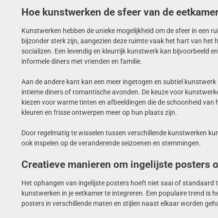
Hoe kunstwerken de sfeer van de eetkame
Kunstwerken hebben de unieke mogelijkheid om de sfeer in een rui
bijzonder sterk zijn, aangezien deze ruimte vaak het hart van he
socializen. Een levendig en kleurrijk kunstwerk kan bijvoorbeeld en
informele diners met vrienden en familie.
Aan de andere kant kan een meer ingetogen en subtiel kunstwerk b
intieme diners of romantische avonden. De keuze voor kunstwerke
kiezen voor warme tinten en afbeeldingen die de schoonheid van het
kleuren en frisse ontwerpen meer op hun plaats zijn.
Door regelmatig te wisselen tussen verschillende kunstwerken kun j
ook inspelen op de veranderende seizoenen en stemmingen.
Creatieve manieren om ingelijste posters 
Het ophangen van ingelijste posters hoeft niet saai of standaard te
kunstwerken in je eetkamer te integreren. Een populaire trend is h
posters in verschillende maten en stijlen naast elkaar worden ge