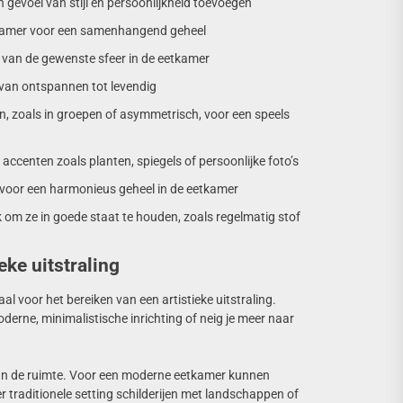
 gevoel van stijl en persoonlijkheid toevoegen
eetkamer voor een samenhangend geheel
en van de gewenste sfeer in de eetkamer
van ontspannen tot levendig
en, zoals in groepen of asymmetrisch, voor een speels
ccenten zoals planten, spiegels of persoonlijke foto’s
g voor een harmonieus geheel in de eetkamer
k om ze in goede staat te houden, zoals regelmatig stof
eke uitstraling
al voor het bereiken van een artistieke uitstraling.
oderne, minimalistische inrichting of neig je meer naar
 van de ruimte. Voor een moderne eetkamer kunnen
r traditionele setting schilderijen met landschappen of