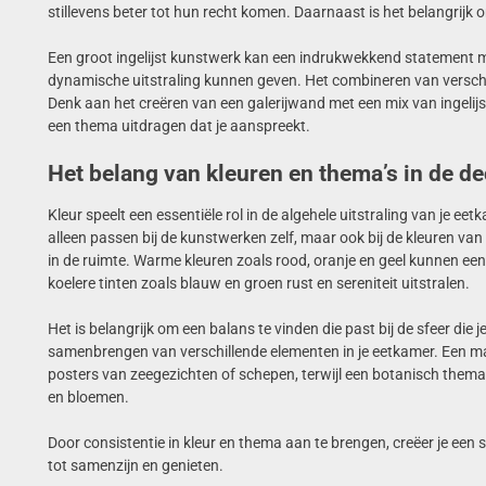
stillevens beter tot hun recht komen. Daarnaast is het belangrijk
Een groot ingelijst kunstwerk kan een indrukwekkend statement ma
dynamische uitstraling kunnen geven. Het combineren van verschi
Denk aan het creëren van een galerijwand met een mix van ingelijst
een thema uitdragen dat je aanspreekt.
Het belang van kleuren en thema’s in de de
Kleur speelt een essentiële rol in de algehele uitstraling van je eet
alleen passen bij de kunstwerken zelf, maar ook bij de kleuren v
in de ruimte. Warme kleuren zoals rood, oranje en geel kunnen een 
koelere tinten zoals blauw en groen rust en sereniteit uitstralen.
Het is belangrijk om een balans te vinden die past bij de sfeer die 
samenbrengen van verschillende elementen in je eetkamer. Een ma
posters van zeegezichten of schepen, terwijl een botanisch the
en bloemen.
Door consistentie in kleur en thema aan te brengen, creëer je ee
tot samenzijn en genieten.