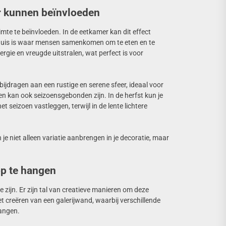
r kunnen beïnvloeden
mte te beïnvloeden. In de eetkamer kan dit effect
t huis is waar mensen samenkomen om te eten en te
ergie en vreugde uitstralen, wat perfect is voor
ijdragen aan een rustige en serene sfeer, ideaal voor
n kan ook seizoensgebonden zijn. In de herfst kun je
 seizoen vastleggen, terwijl in de lente lichtere
e niet alleen variatie aanbrengen in je decoratie, maar
op te hangen
 zijn. Er zijn tal van creatieve manieren om deze
et creëren van een galerijwand, waarbij verschillende
hangen.