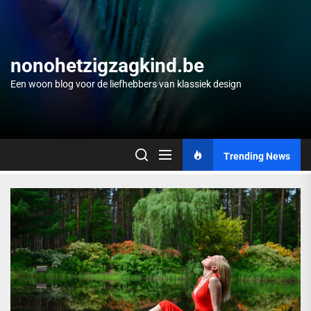
Skip
to
the
content
nonohetzigzagkind.be
Een woon blog voor de liefhebbers van klassiek design
Trending News