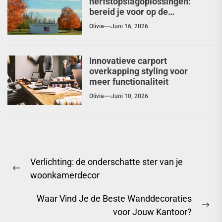
herfstopslagoplossingen:
bereid je voor op de
seizoenswisseling
Olivia
Juni 16, 2026
Innovatieve carport
overkapping styling voor
meer functionaliteit
Olivia
Juni 10, 2026
Berichtnavigatie
Verlichting: de onderschatte ster van je
Previous
woonkamerdecor
post:
Waar Vind Je de Beste Wanddecoraties
Ne
voor Jouw Kantoor?