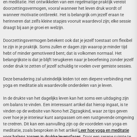
en meditatie. Het ontwikkelen van een regelmatige praktijk vereist
doorzettingsvermogen, vooral wanneer het leven druk wordt of
wanneer motivatie ontbreekt. Het is belangrijk om jezelf eraan te
herinneren dat zelfs kleine stapjes vooruit waardevol zijn; elke sessie
draagt bij aan je groei en welzijn.
Doorzettingsvermogen betekent ook dat je jezelf toestaat om flexibel
te zijn in je praktijk. Soms zullen er dagen zijn waarop je minder tijd
hebt of minder gemotiveerd bent; dat is volkomen normaal. Het
belangrijkste is dat je blijft terugkeren naar je beoefening zonder jezelf
onder druk te zetten of jezelf schuldig te voelen over gemiste sessies.
Deze benadering zal uiteindelijk leiden tot een diepere verbinding met
yoga en meditatie als waardevolle onderdelen van je leven.
In de drukte van het dagelijks leven kan het soms een uitdaging zijn
om balans te vinden. Een interessant artikel dat hierop ingaat, is te
vinden op de website van Nono het Zigzagkind, waar ze tips geven
over hoe je je interieur kunt aanpassen om een rustgevende omgeving
te creëren. Dit kan een aanvulling zijn op de voordelen van yoga en
meditatie, zoals besproken in het artikel
Leer hoe yoga en meditatie
voor balans zorgen in drukke levensfases
. Door een serene ruimte te