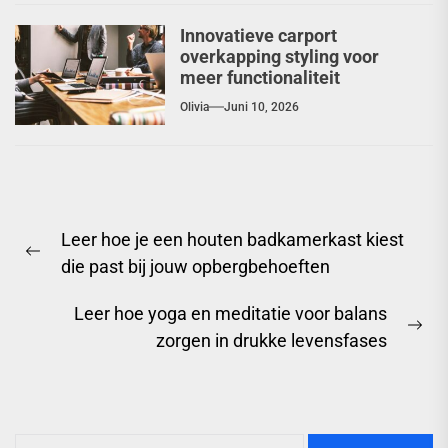
Innovatieve carport
overkapping styling voor
meer functionaliteit
Olivia
Juni 10, 2026
Berichtnavigatie
Leer hoe je een houten badkamerkast kiest
Previous
die past bij jouw opbergbehoeften
post:
Leer hoe yoga en meditatie voor balans
Ne
zorgen in drukke levensfases
pos
Zoeken