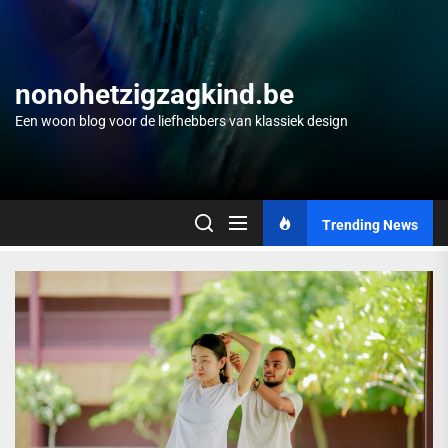
Skip
to
the
content
nonohetzigzagkind.be
Een woon blog voor de liefhebbers van klassiek design
Trending News