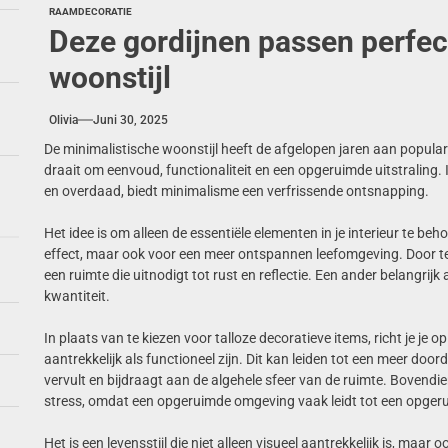
RAAMDECORATIE
Deze gordijnen passen perfect
woonstijl
Olivia
Juni 30, 2025
De minimalistische woonstijl heeft de afgelopen jaren aan populari
draait om eenvoud, functionaliteit en een opgeruimde uitstraling.
en overdaad, biedt minimalisme een verfrissende ontsnapping.
Het idee is om alleen de essentiële elementen in je interieur te beh
effect, maar ook voor een meer ontspannen leefomgeving. Door te k
een ruimte die uitnodigt tot rust en reflectie. Een ander belangrij
kwantiteit.
In plaats van te kiezen voor talloze decoratieve items, richt je je
aantrekkelijk als functioneel zijn. Dit kan leiden tot een meer doord
vervult en bijdraagt aan de algehele sfeer van de ruimte. Bovend
stress, omdat een opgeruimde omgeving vaak leidt tot een opger
Het is een levensstijl die niet alleen visueel aantrekkelijk is, maa