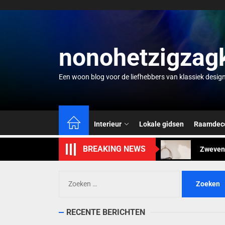
Skip
to
the
content
nonohetzigzag
Een woon blog voor de liefhebbers van klassiek desig
Creatie
Mintgro
Interieur
Lokale gidsen
Raamdeco
Zwevend
BREAKING NEWS
Waterco
Zomervi
Zoeken
naar:
Creatie
RECENTE BERICHTEN
Mintgro