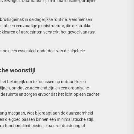
s overwogen. Daarnaast zijn minimalistische gordijnen
gebruiksgemak in de dagelijkse routine. Veel mensen
en of een eenvoudige plooistructuur, die de strakke
 kleuren of aardetinten versterkt het gevoel van rust
ar ook een essentieel onderdeel van de algehele
che woonstijl
 het belangrijk om te focussen op natuurlijke en
rdijnen, omdat ze ademend zijn en een organische
 de ruimte en zorgen ervoor dat het licht op een zachte
nlang meegaan, wat bijdraagt aan de duurzaamheid
len die goed passen binnen een minimalistische stijl.
a functionaliteit bieden, zoals verduistering of