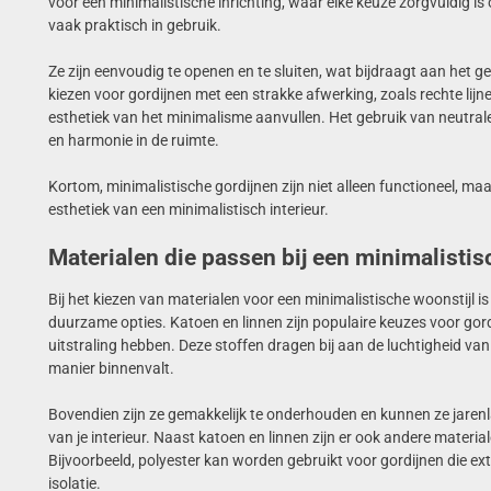
voor een minimalistische inrichting, waar elke keuze zorgvuldig i
vaak praktisch in gebruik.
Ze zijn eenvoudig te openen en te sluiten, wat bijdraagt aan het 
kiezen voor gordijnen met een strakke afwerking, zoals rechte lijn
esthetiek van het minimalisme aanvullen. Het gebruik van neutrale
en harmonie in de ruimte.
Kortom, minimalistische gordijnen zijn niet alleen functioneel, ma
esthetiek van een minimalistisch interieur.
Materialen die passen bij een minimalistis
Bij het kiezen van materialen voor een minimalistische woonstijl is
duurzame opties. Katoen en linnen zijn populaire keuzes voor go
uitstraling hebben. Deze stoffen dragen bij aan de luchtigheid van
manier binnenvalt.
Bovendien zijn ze gemakkelijk te onderhouden en kunnen ze jare
van je interieur. Naast katoen en linnen zijn er ook andere materia
Bijvoorbeeld, polyester kan worden gebruikt voor gordijnen die extr
isolatie.