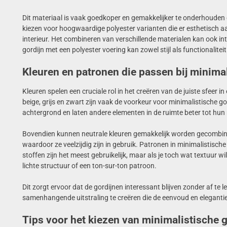
Dit materiaal is vaak goedkoper en gemakkelijker te onderhouden da
kiezen voor hoogwaardige polyester varianten die er esthetisch aan
interieur. Het combineren van verschillende materialen kan ook inte
gordijn met een polyester voering kan zowel stijl als functionalitei
Kleuren en patronen die passen bij minima
Kleuren spelen een cruciale rol in het creëren van de juiste sfeer in
beige, grijs en zwart zijn vaak de voorkeur voor minimalistische g
achtergrond en laten andere elementen in de ruimte beter tot hun
Bovendien kunnen neutrale kleuren gemakkelijk worden gecombine
waardoor ze veelzijdig zijn in gebruik. Patronen in minimalistische
stoffen zijn het meest gebruikelijk, maar als je toch wat textuur w
lichte structuur of een ton-sur-ton patroon.
Dit zorgt ervoor dat de gordijnen interessant blijven zonder af te l
samenhangende uitstraling te creëren die de eenvoud en elegantie 
Tips voor het kiezen van minimalistische 