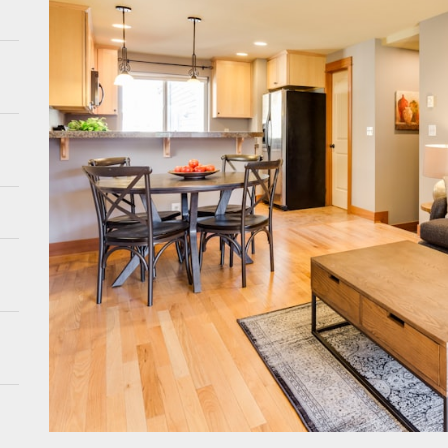
e meubels: hoe creëer je luchtigheid in je interieur
nserverende tuinontwerpen: de toekomst van tuinieren
bes met aardetinten: de perfecte balans
ve muurbehang ideeën voor een kinderfeest dit seizoen