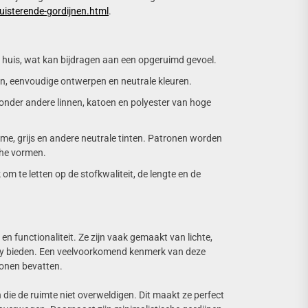
duisterende-gordijnen.html
.
n huis, wat kan bijdragen aan een opgeruimd gevoel.
en, eenvoudige ontwerpen en neutrale kleuren.
n onder andere linnen, katoen en polyester van hoge
rème, grijs en andere neutrale tinten. Patronen worden
che vormen.
 om te letten op de stofkwaliteit, de lengte en de
n functionaliteit. Ze zijn vaak gemaakt van lichte,
rivacy bieden. Een veelvoorkomend kenmerk van deze
ronen bevatten.
n die de ruimte niet overweldigen. Dit maakt ze perfect