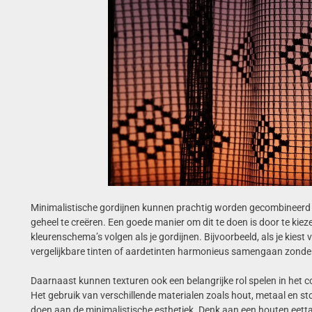
Minimalistische gordijnen kunnen prachtig worden gecombineer
geheel te creëren. Een goede manier om dit te doen is door te kie
kleurenschema’s volgen als je gordijnen. Bijvoorbeeld, als je kiest
vergelijkbare tinten of aardetinten harmonieus samengaan zonder
Daarnaast kunnen texturen ook een belangrijke rol spelen in het co
Het gebruik van verschillende materialen zoals hout, metaal en st
doen aan de minimalistische esthetiek. Denk aan een houten eetta