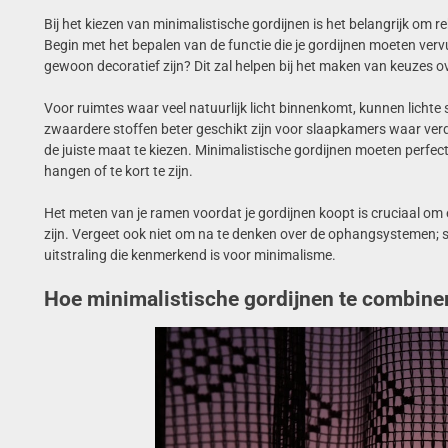
Bij het kiezen van minimalistische gordijnen is het belangrijk om r
Begin met het bepalen van de functie die je gordijnen moeten vervull
gewoon decoratief zijn? Dit zal helpen bij het maken van keuzes over
Voor ruimtes waar veel natuurlijk licht binnenkomt, kunnen lichte st
zwaardere stoffen beter geschikt zijn voor slaapkamers waar verd
de juiste maat te kiezen. Minimalistische gordijnen moeten perfect
hangen of te kort te zijn.
Het meten van je ramen voordat je gordijnen koopt is cruciaal om e
zijn. Vergeet ook niet om na te denken over de ophangsystemen; s
uitstraling die kenmerkend is voor minimalisme.
Hoe minimalistische gordijnen te combiner