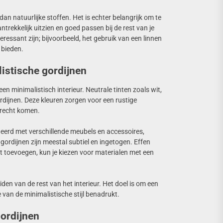
n natuurlijke stoffen. Het is echter belangrijk om te
trekkelijk uitzien en goed passen bij de rest van je
ressant zijn; bijvoorbeeld, het gebruik van een linnen
t bieden.
listische gordijnen
 een minimalistisch interieur. Neutrale tinten zoals wit,
ordijnen. Deze kleuren zorgen voor een rustige
 recht komen.
erd met verschillende meubels en accessoires,
 gordijnen zijn meestal subtiel en ingetogen. Effen
ilt toevoegen, kun je kiezen voor materialen met een
eiden van de rest van het interieur. Het doel is om een
van de minimalistische stijl benadrukt.
gordijnen