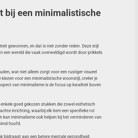
 bij een minimalistische
teit gewonnen, en dat is niet zonder reden. Deze stijl
 In een wereld die vaak overweldigd wordt door prikkels
ouden, wat niet alleen zorgt voor een rustiger visueel
iezen voor een minimalistische woonstijl, creëer je
k aspect van minimalisme is de focus op kwaliteit boven
 op enkele goed gekozen stukken die zowel esthetisch
achte inrichting, waarbij elk item een specifieke rol
ien kan minimalisme ook helpen bij het verminderen van
uimd hoofd.
r ook bijdraagt aan een betere mentale gezondheid.