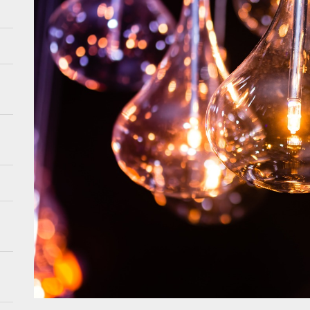
en en lavendel: de zomercombinatie van 2026
e meubels: hoe creëer je luchtigheid in je interieur
nserverende tuinontwerpen: de toekomst van tuinieren
bes met aardetinten: de perfecte balans