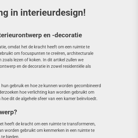
ng in interieurdesign!
nterieurontwerp en -decoratie
ratie, omdat het de kracht heeft om een ruimte te
bruikt om focuspunten te creëren, architecturale
zoals lezen of koken. In dit artikel zullen we
ntwerp en de decoratie in zowel residentiële als
en, hun gebruik en hoe ze kunnen worden gecombineerd
nderzoeken hoe verlichting kan worden gebruikt om
 hoe dit de algehele sfeer van een kamer beïnvloedt.
twerp?
Het heeft de kracht om een ruimte te transformeren,
 kan worden gebruikt om kenmerken in een ruimte te
 te bieden.