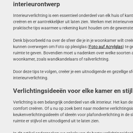
interieurontwerp
Interieurverlichting is een essentieel onderdeel van elk huis of ka
creëren en er aantrekkelijker uit laten zien. Werken met interieurver
praktische tips waarmee u rekening kunt houden om de gewenste 
Denk bijvoorbeeld na over de sfeer die je in je woonkamer wilt creër
kunnen overwegen om Foto op plexiglas (
Foto auf Acrylglas
) te 
ruimte te geven. Bovendien moet u nadenken over welke soorten a
woonkamer, zoals wandkandelaars of railverlichting.
Door deze tips te volgen, creëer je een uitnodigende en gezellige s
interieurverlichting.
Verlichtingsideeën voor elke kamer en stijl
Verlichting is een belangrijk onderdeel van elk interieur. Het ka
comfort creëren. Of u nu op zoek bent naar moderne verlichtings
keukenverlichtingsideeën of ideeën voor plafondverlichting in de s
ruimte er stijlvol en uitnodigend uit te laten zien.