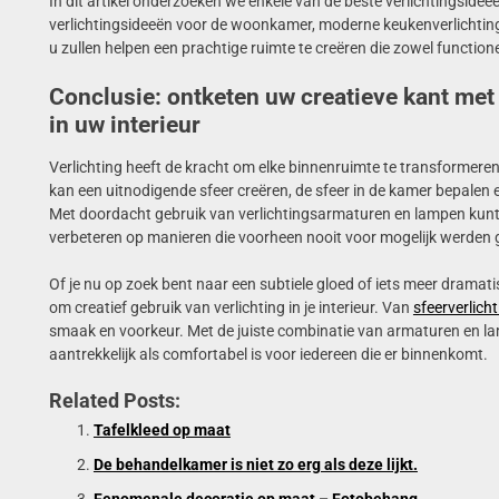
In dit artikel onderzoeken we enkele van de beste verlichtingside
verlichtingsideeën voor de woonkamer, moderne keukenverlichtin
u zullen helpen een prachtige ruimte te creëren die zowel functionee
Conclusie: ontketen uw creatieve kant met
in uw interieur
Verlichting heeft de kracht om elke binnenruimte te transformeren
kan een uitnodigende sfeer creëren, de sfeer in de kamer bepalen
Met doordacht gebruik van verlichtingsarmaturen en lampen kunt
verbeteren op manieren die voorheen nooit voor mogelijk werden
Of je nu op zoek bent naar een subtiele gloed of iets meer dramatis
om creatief gebruik van verlichting in je interieur. Van
sfeerverlich
smaak en voorkeur. Met de juiste combinatie van armaturen en lam
aantrekkelijk als comfortabel is voor iedereen die er binnenkomt.
Related Posts:
Tafelkleed op maat
De behandelkamer is niet zo erg als deze lijkt.