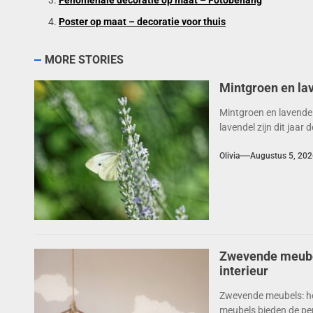
Fenomenale decoratie op maat – Fotobehang
Poster op maat – decoratie voor thuis
MORE STORIES
Mintgroen en la
Mintgroen en lavende
lavendel zijn dit jaar
Olivia
Augustus 5, 202
Zwevende meubels
interieur
Zwevende meubels: hoe
meubels bieden de perf