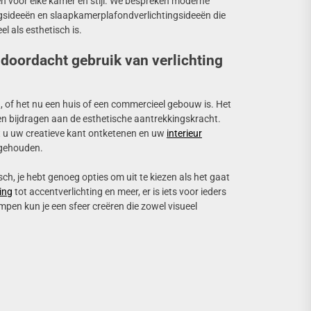
eën voor elke kamer en stijl. We bespreken moderne
gsideeën en slaapkamerplafondverlichtingsideeën die
l als esthetisch is.
 doordacht gebruik van verlichting
, of het nu een huis of een commercieel gebouw is. Het
 en bijdragen aan de esthetische aantrekkingskracht.
 u uw creatieve kant ontketenen en uw
interieur
 gehouden.
ch, je hebt genoeg opties om uit te kiezen als het gaat
ting
tot accentverlichting en meer, er is iets voor ieders
pen kun je een sfeer creëren die zowel visueel