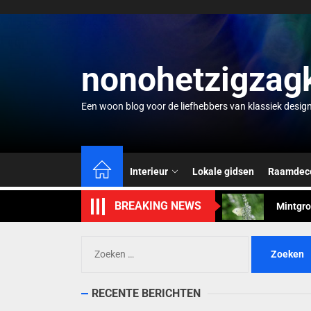
Skip
to
the
content
nonohetzigzag
Een woon blog voor de liefhebbers van klassiek desig
Zomervi
Tuinkam
Interieur
Lokale gidsen
Raamdeco
Mintgro
BREAKING NEWS
Zwevend
Waterco
Zoeken
naar:
Zomervi
RECENTE BERICHTEN
Tuinkam