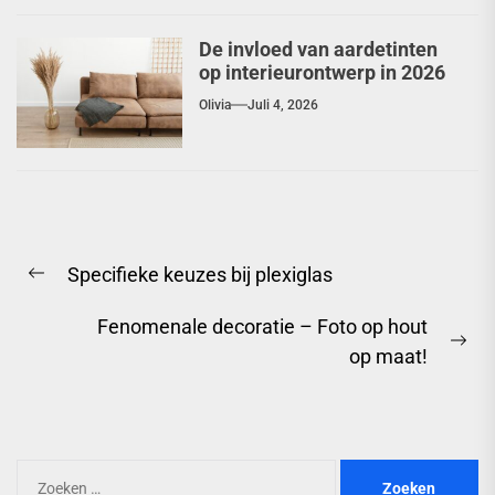
De invloed van aardetinten
op interieurontwerp in 2026
Olivia
Juli 4, 2026
Berichtnavigatie
Specifieke keuzes bij plexiglas
Previous
post:
Fenomenale decoratie – Foto op hout
Ne
op maat!
pos
Zoeken