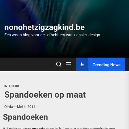
Skip
to
the
content
nonohetzigzagkind.be
Een woon blog voor de liefhebbers van klassiek design
Trending News
INTERIEUR
Spandoeken op maat
Olivia
Mei 4, 2014
Spandoeken